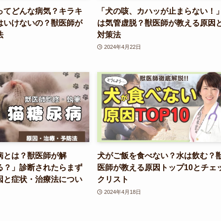
ってどんな病気？キラキ
「犬の咳、カハッが止まらない！
はいけないの？獣医師が
は気管虚脱？獣医師が教える原因
法
対策法
2024年4月22日
病とは？獣医師が解
犬がご飯を食べない？水は飲む？
る？」診断されたらまず
医師が教える原因トップ10とチェ
因と症状・治療法につい
クリスト
2024年4月18日