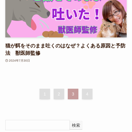
猫が餌をそのまま吐くのはなぜ？よくある原因と予防
法 獣医師監修
2024年7月30日
1
2
3
4
検索