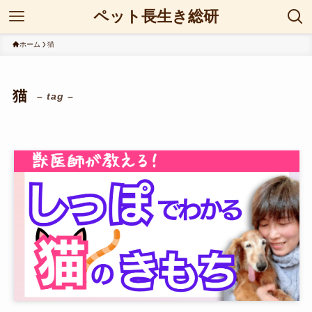
ペット長生き総研
ホーム
猫
猫
– tag –